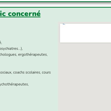
lic concerné
é,
sychiatres…),
chologues, ergothérapeutes,
ociaux, coachs scolaires, cours
ychothérapeutes,