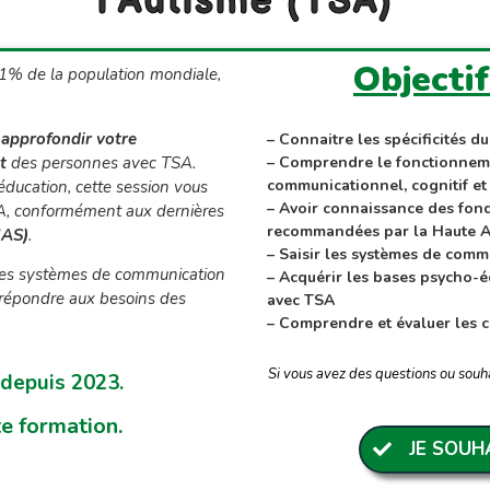
l'Autisme (TSA)
Objecti
1% de la population mondiale,
r
approfondir votre
– Connaitre les spécificités d
t
des personnes avec TSA.
– Comprendre le fonctionnem
communicationnel, cognitif et
éducation, cette session vous
– Avoir connaissance des fond
SA, conformément aux dernières
recommandées par la Haute A
HAS)
.
– Saisir les systèmes de comm
 les systèmes de communication
– Acquérir les bases psycho-
 répondre aux besoins des
avec TSA
– Comprendre et évaluer les
Si vous avez des questions ou souha
 depuis 2023.
te formation.
JE SOUH