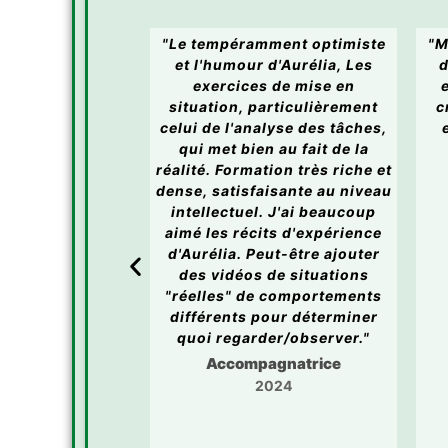
mplète qui mèle
"Le tempéramment optimiste
"M
as pratiques, ce
et l'humour d'Aurélia, Les
d
e bien intyégrer
exercices de mise en
es informations."
situation, particulièrement
c
celui de l'analyse des tâches,
udiant
qui met bien au fait de la
024
réalité. Formation très riche et
dense, satisfaisante au niveau
intellectuel. J'ai beaucoup
aimé les récits d'expérience
d'Aurélia. Peut-être ajouter
des vidéos de situations
"réelles" de comportements
différents pour déterminer
quoi regarder/observer."
Accompagnatrice
2024