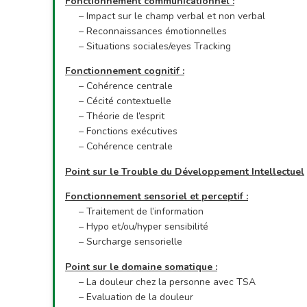
Fonctionnement communicationnel :
– Impact sur le champ verbal et non verbal
– Reconnaissances émotionnelles
– Situations sociales/eyes Tracking
Fonctionnement cognitif :
– Cohérence centrale
– Cécité contextuelle
– Théorie de l’esprit
– Fonctions exécutives
– Cohérence centrale
Point sur le Trouble du Développement Intellectuel
Fonctionnement sensoriel et perceptif :
– Traitement de l’information
– Hypo et/ou/hyper sensibilité
– Surcharge sensorielle
Point sur le domaine somatique :
– La douleur chez la personne avec TSA
– Evaluation de la douleur