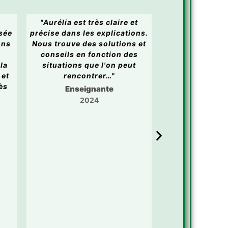
"Aurélia est très claire et
"Formation très
sée
précise dans les explications.
tous points
ons
Nous trouve des solutions et
formatrice
s
conseils en fonction des
professionnelle
la
situations que l'on peut
MAIS surtout à
 et
rencontrer…"
toutes. Bonn
rès
temps et des
Enseignante
Educa
2024
20